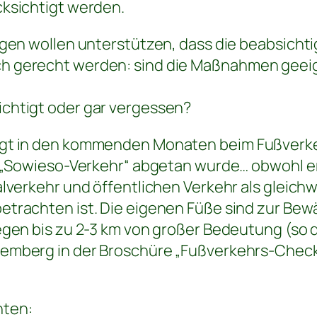
cksichtigt werden.
ingen wollen unterstützen, dass die beabsic
h gerecht werden: sind die Maßnahmen geei
chtigt oder gar vergessen?
gt in den kommenden Monaten beim Fußverkeh
ls „Sowieso-Verkehr“ abgetan wurde… obwohl e
alverkehr und öffentlichen Verkehr als gleichw
trachten ist. Die eigenen Füße sind zur Bew
egen bis zu 2-3 km von großer Bedeutung (so d
emberg in der Broschüre „Fußverkehrs-Check
hten: