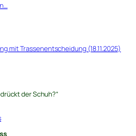
en…
g mit Trassenentscheidung (18.11.2025)
drückt der Schuh?“
s
ass