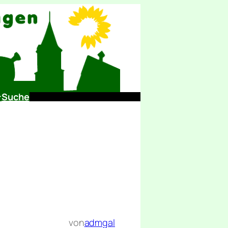
Suche
von
admgal