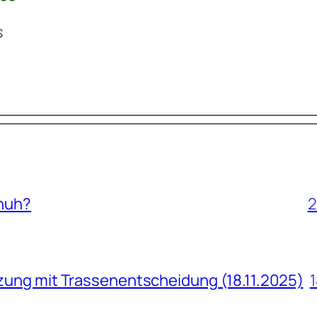
s
huh?
2
ung mit Trassenentscheidung (18.11.2025)