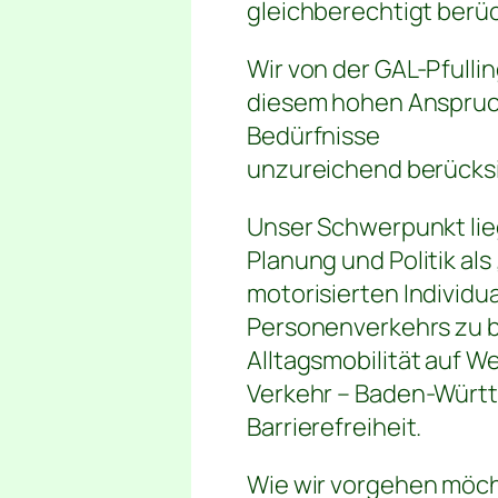
gleichberechtigt berü
Wir von der GAL-Pfull
diesem hohen Anspruc
Bedürfnisse
unzureichend berücksi
Unser Schwerpunkt lie
Planung und Politik a
motorisierten Individu
Personenverkehrs zu be
Alltagsmobilität auf W
Verkehr – Baden-Württ
Barrierefreiheit.
Wie wir vorgehen möc