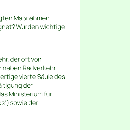
htigten Maßnahmen
gnet? Wurden wichtige
r, der oft von
r neben Radverkehr,
ertige vierte Säule des
ältigung der
as Ministerium für
s“) sowie der