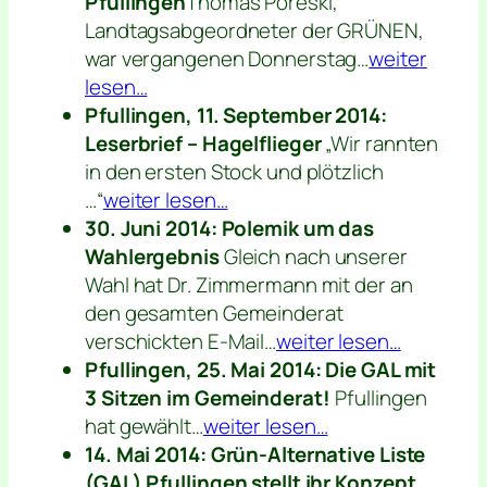
Pfullingen
Thomas Poreski,
Landtagsabgeordneter der GRÜNEN,
war vergangenen Donnerstag…
weiter
lesen…
Pfullingen, 11. September 2014:
Leserbrief – Hagelflieger
„Wir rannten
in den ersten Stock und plötzlich
…“
weiter lesen…
30. Juni 2014: Polemik um das
Wahlergebnis
Gleich nach unserer
Wahl hat Dr. Zimmermann mit der an
den gesamten Gemeinderat
verschickten E-Mail…
weiter lesen…
Pfullingen, 25. Mai 2014: Die GAL mit
3 Sitzen im Gemeinderat!
Pfullingen
hat gewählt…
weiter lesen…
14. Mai 2014: Grün-Alternative Liste
(GAL) Pfullingen stellt ihr Konzept