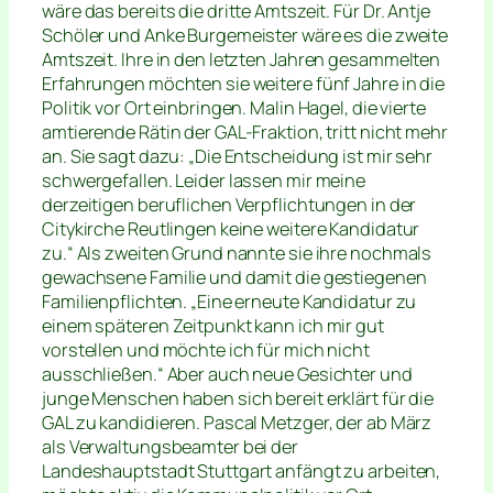
wäre das bereits die dritte Amtszeit. Für Dr. Antje
Schöler und Anke Burgemeister wäre es die zweite
Amtszeit. Ihre in den letzten Jahren gesammelten
Erfahrungen möchten sie weitere fünf Jahre in die
Politik vor Ort einbringen. Malin Hagel, die vierte
amtierende Rätin der GAL-Fraktion, tritt nicht mehr
an. Sie sagt dazu: „Die Entscheidung ist mir sehr
schwergefallen. Leider lassen mir meine
derzeitigen beruflichen Verpflichtungen in der
Citykirche Reutlingen keine weitere Kandidatur
zu.“ Als zweiten Grund nannte sie ihre nochmals
gewachsene Familie und damit die gestiegenen
Familienpflichten. „Eine erneute Kandidatur zu
einem späteren Zeitpunkt kann ich mir gut
vorstellen und möchte ich für mich nicht
ausschließen.“ Aber auch neue Gesichter und
junge Menschen haben sich bereit erklärt für die
GAL zu kandidieren. Pascal Metzger, der ab März
als Verwaltungsbeamter bei der
Landeshauptstadt Stuttgart anfängt zu arbeiten,