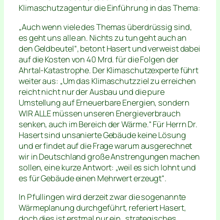
Klimaschutzagentur die Einführung in das Thema:
„Auch wenn viele des Themas überdrüssig sind,
es geht uns alle an. Nichts zu tun geht auch an
den Geldbeutel“, betont Hasert und verweist dabei
auf die Kosten von 40 Mrd. für die Folgen der
Ahrtal-Katastrophe. Der Klimaschutzexperte führt
weiter aus: „Um das Klimaschutzziel zu erreichen
reicht nicht nur der Ausbau und die pure
Umstellung auf Erneuerbare Energien, sondern
WIR ALLE müssen unseren Energieverbrauch
senken, auch im Bereich der Wärme.“ Für Herrn Dr.
Hasert sind unsanierte Gebäude keine Lösung
und er findet auf die Frage warum ausgerechnet
wir in Deutschland große Anstrengungen machen
sollen, eine kurze Antwort: „weil es sich lohnt und
es für Gebäude einen Mehrwert erzeugt“.
In Pfullingen wird derzeit zwar die sogenannte
Wärmeplanung durchgeführt, referiert Hasert,
doch dies ist erstmal nur ein „strategisches