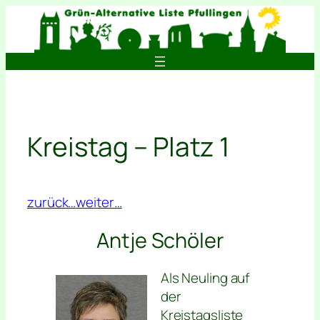
Zum
Inhalt
springen
Kreistag – Platz 1
zurück…
weiter…
Antje Schöler
Als Neuling auf
der
Kreistagsliste